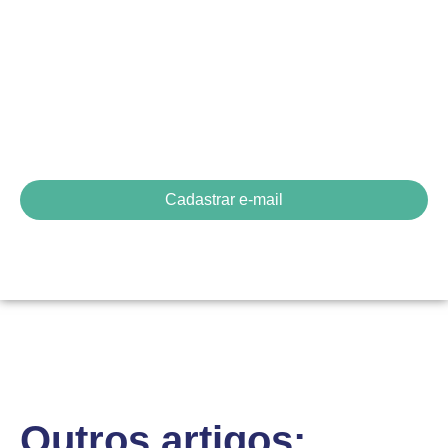
Inscreva-se em
nosso blog:
Acesse, em primeira mão, nossos principais posts
diretamente em seu email.
Cadastrar e-mail
Outros artigos: