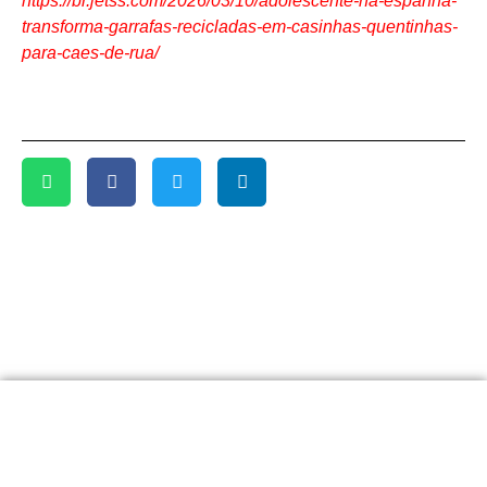
https://br.jetss.com/2026/03/10/adolescente-na-espanha-
transforma-garrafas-recicladas-em-casinhas-quentinhas-
para-caes-de-rua/