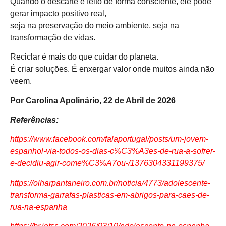
Quando o descarte é feito de forma consciente, ele pode
gerar impacto positivo real,
seja na preservação do meio ambiente, seja na
transformação de vidas.
Reciclar é mais do que cuidar do planeta.
É criar soluções. É enxergar valor onde muitos ainda não
veem.
Por Carolina Apolinário, 22 de Abril de 2026
Referências:
https://www.facebook.com/falaportugal/posts/um-jovem-
espanhol-via-todos-os-dias-c%C3%A3es-de-rua-a-sofrer-
e-decidiu-agir-come%C3%A7ou-/1376304331199375/
https://olharpantaneiro.com.br/noticia/4773/adolescente-
transforma-garrafas-plasticas-em-abrigos-para-caes-de-
rua-na-espanha